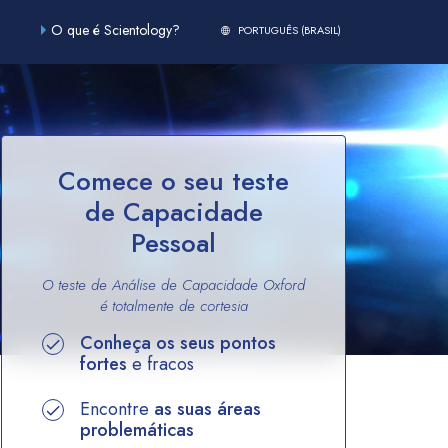
O que é Scientology?
PORTUGUÊS (BRASIL)
Comece o seu teste
de Capacidade
Pessoal
O teste de Análise de Capacidade Oxford
é totalmente
de cortesia
Conheça os seus pontos
fortes
e fracos
Encontre
as suas áreas
problemáticas