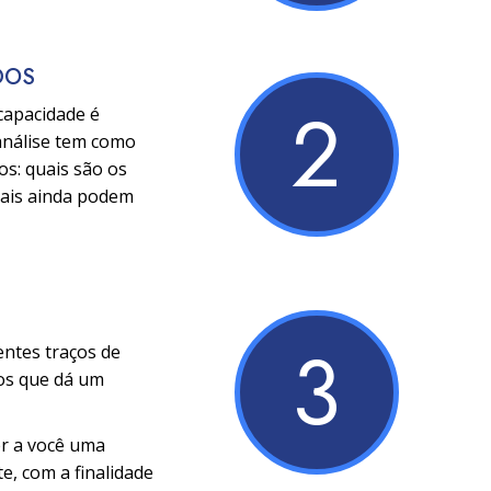
DOS
2
 capacidade é
análise tem como
os: quais são os
uais ainda podem
3
entes traços de
ços que dá um
er a você uma
e, com a finalidade