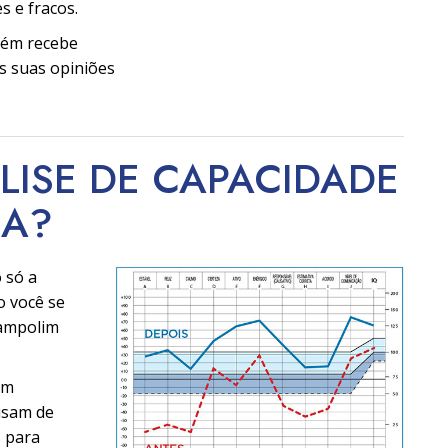
s e fracos.
bém recebe
s suas opiniões
LISE DE CAPACIDADE
CA?
 só a
o você se
ampolim
am
cisam de
s para