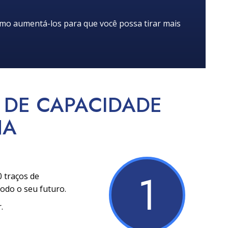
mo aumentá-los para que você possa tirar mais
 DE CAPACIDADE
NA
1
0 traços de
odo o seu futuro.
.