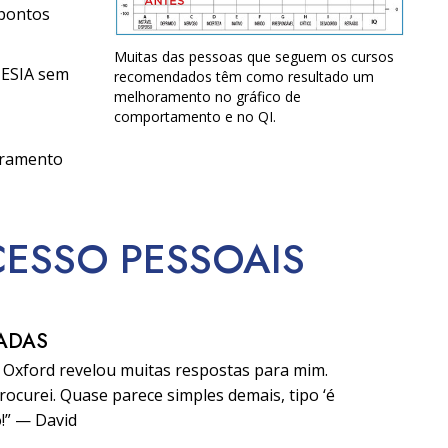
 pontos
Muitas das pessoas que seguem os cursos
TESIA sem
recomendados têm como resultado um
melhoramento no gráfico de
comportamento e no QI.
oramento
CESSO
PESSOAIS
ADAS
e Oxford revelou muitas respostas para mim.
ocurei. Quase parece simples demais, tipo ‘é
o!” — David