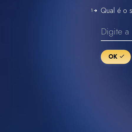
Qual é o 
1
OK