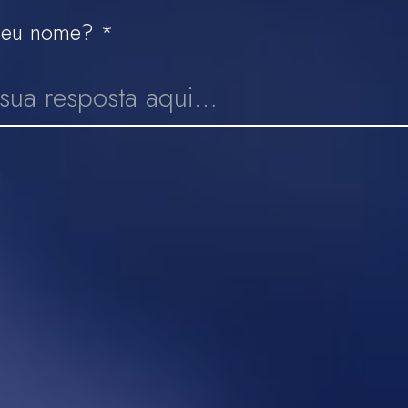
seu nome?
*