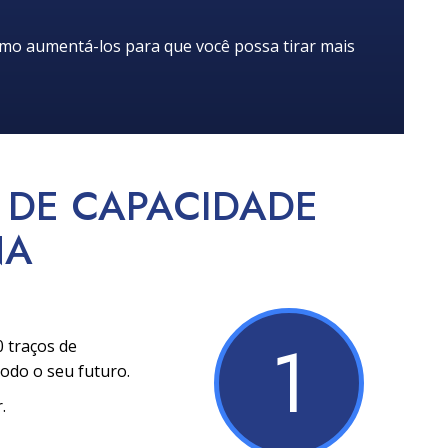
mo aumentá-los para que você possa tirar mais
 DE CAPACIDADE
NA
1
0 traços de
odo o seu futuro.
.