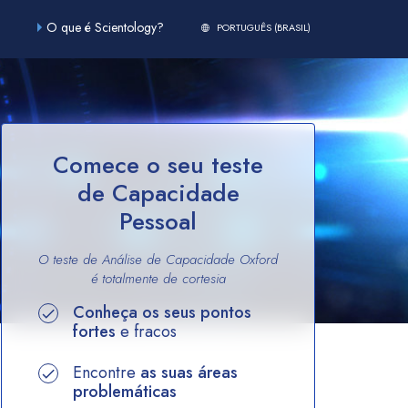
O que é Scientology?
PORTUGUÊS (BRASIL)
Comece o seu teste
de Capacidade
Pessoal
O teste de Análise de Capacidade Oxford
é totalmente
de cortesia
Conheça os seus pontos
fortes
e fracos
Encontre
as suas áreas
problemáticas