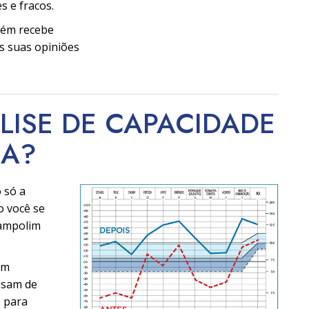
s e fracos.
bém recebe
s suas opiniões
LISE DE CAPACIDADE
CA?
 só a
o você se
ampolim
am
cisam de
s para