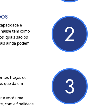
DOS
2
 capacidade é
análise tem como
os: quais são os
uais ainda podem
3
entes traços de
ços que dá um
er a você uma
e, com a finalidade