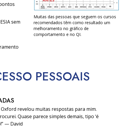
 pontos
Muitas das pessoas que seguem os cursos
TESIA sem
recomendados têm como resultado um
melhoramento no gráfico de
comportamento e no QI.
oramento
CESSO
PESSOAIS
ADAS
e Oxford revelou muitas respostas para mim.
ocurei. Quase parece simples demais, tipo ‘é
o!” — David